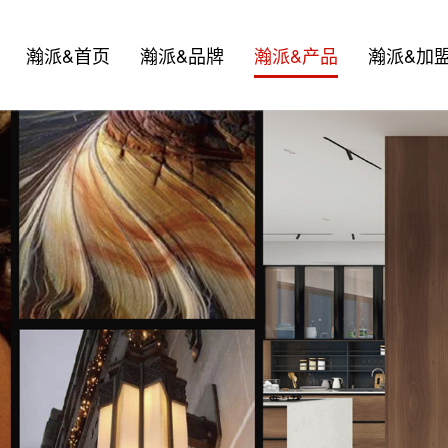
瀚派&首页
瀚派&品牌
瀚派&产品
瀚派&加