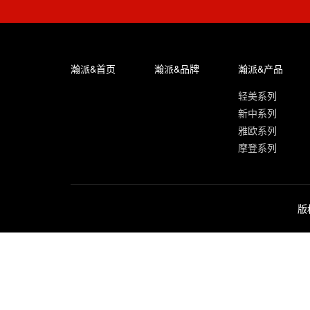
瀚派&首页
瀚派&品牌
瀚派&产品
轻美系列
新中系列
雅欧系列
摩登系列
版