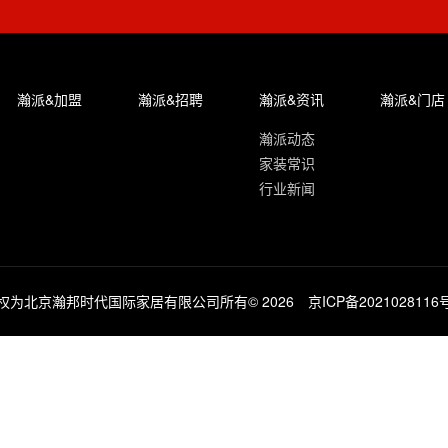
瀚派&加盟
瀚派&招聘
瀚派&资讯
瀚派&门店
瀚派动态
家装常识
行业新闻
权为北京瀚邦时代国际家居有限公司所有© 2026
京ICP备2021028116